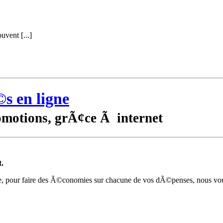
uvent [...]
s en ligne
omotions, grÃ¢ce Ã internet
t.
nre, pour faire des Ã©conomies sur chacune de vos dÃ©penses, nous vou