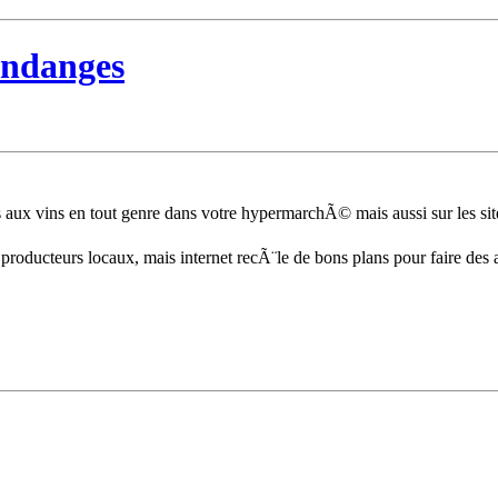
vendanges
es aux vins en tout genre dans votre hypermarchÃ© mais aussi sur les 
roducteurs locaux, mais internet recÃ¨le de bons plans pour faire des 