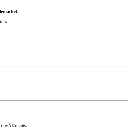
lemarket
.
uin.
inconvÃ©nients.