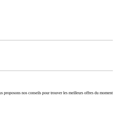
s proposons nos conseils pour trouver les meilleurs offres du moment